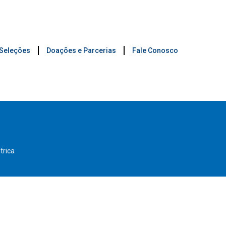
 Seleções
Doações e Parcerias
Fale Conosco
trica